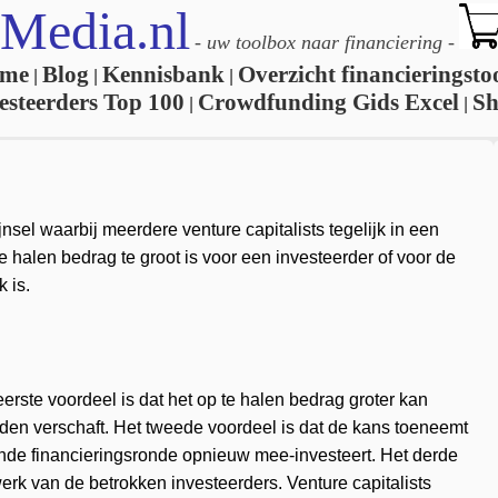
Media.nl
-
uw toolbox naar financiering
-
me
Blog
Kennisbank
Overzicht financieringsto
|
|
|
esteerders Top 100
Crowdfunding Gids Excel
S
|
|
jnsel waarbij meerdere venture capitalists tegelijk in een
te halen bedrag te groot is voor een investeerder of voor de
 is.
ste voordeel is dat het op te halen bedrag groter kan
en verschaft. Het tweede voordeel is dat de kans toeneemt
ende financieringsronde opnieuw mee-investeert. Het derde
rk van de betrokken investeerders. Venture capitalists