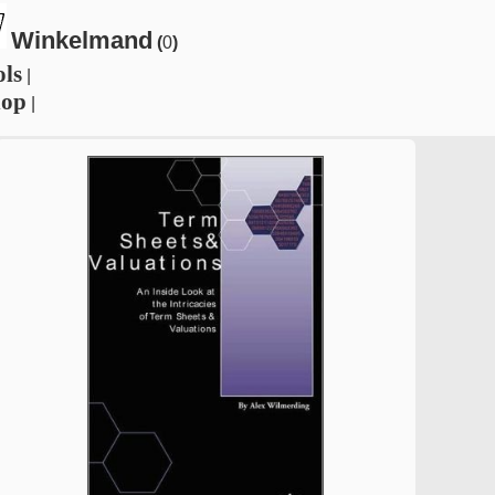
Winkelmand
(
0
)
ols
|
hop
|