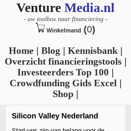
Venture
Media.nl
-
uw toolbox naar financiering
-
(
0
)
Winkelmand
Home
|
Blog
|
Kennisbank
|
Overzicht financieringstools
|
Investeerders Top 100
|
Crowdfunding Gids Excel
|
Shop
|
Silicon Valley Nederland
Start-ups zijn van belang voor de