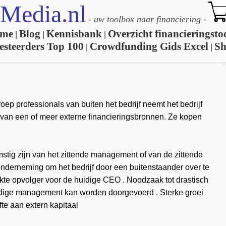
Media.nl
-
uw toolbox naar financiering
-
me
Blog
Kennisbank
Overzicht financieringsto
|
|
|
esteerders Top 100
Crowdfunding Gids Excel
S
|
|
roep professionals van buiten het bedrijf neemt het bedrijf
k van een of meer externe financieringsbronnen. Ze kopen
stig zijn van het zittende management of van de zittende
 onderneming om het bedrijf door een buitenstaander over te
kte opvolger voor de huidige CEO . Noodzaak tot drastisch
huidige management kan worden doorgevoerd . Sterke groei
te aan extern kapitaal