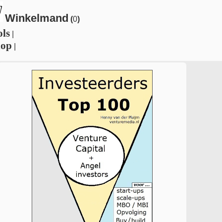
Winkelmand
(
0
)
ols
|
hop
|