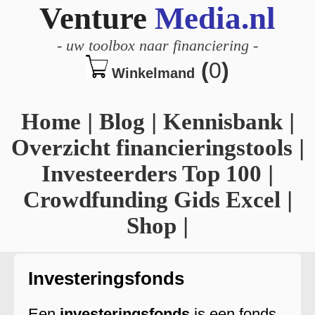
Venture
Media.nl
-
uw toolbox naar financiering
-
(
0
)
Winkelmand
Home
|
Blog
|
Kennisbank
|
Overzicht financieringstools
|
Investeerders Top 100
|
Crowdfunding Gids Excel
|
Shop
|
Investeringsfonds
Een
investeringsfonds
is een fonds