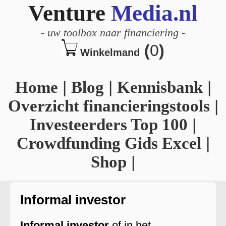
Venture
Media.nl
-
uw toolbox naar financiering
-
(
0
)
Winkelmand
Home
|
Blog
|
Kennisbank
|
Overzicht financieringstools
|
Investeerders Top 100
|
Crowdfunding Gids Excel
|
Shop
|
Informal investor
Informal investor
of in het