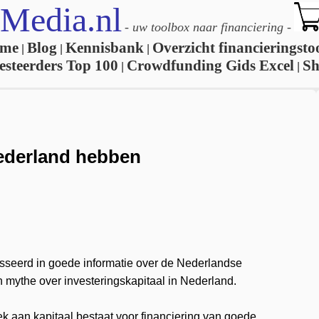
Media.nl
-
uw toolbox naar financiering
-
me
Blog
Kennisbank
Overzicht financieringsto
|
|
|
esteerders Top 100
Crowdfunding Gids Excel
S
|
|
Nederland hebben
?
esseerd in goede informatie over de Nederlandse
mythe over investeringskapitaal in Nederland.
k aan kapitaal bestaat voor financiering van goede