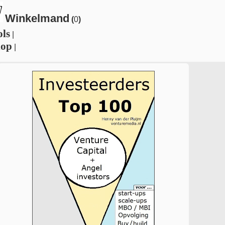
Winkelmand
(
0
)
ols
|
hop
|