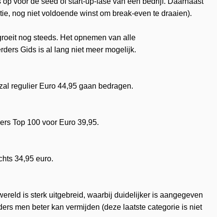
 op voor de seed of start-up-fase van een bedrijf. Daarnaast
ctie, nog niet voldoende winst om break-even te draaien).
 groeit nog steeds. Het opnemen van alle
ders Gids is al lang niet meer mogelijk.
zal regulier Euro 44,95 gaan bedragen.
rders Top 100 voor Euro 39,95.
chts 34,95 euro.
reld is sterk uitgebreid, waarbij duidelijker is aangegeven
ders men beter kan vermijden (deze laatste categorie is niet