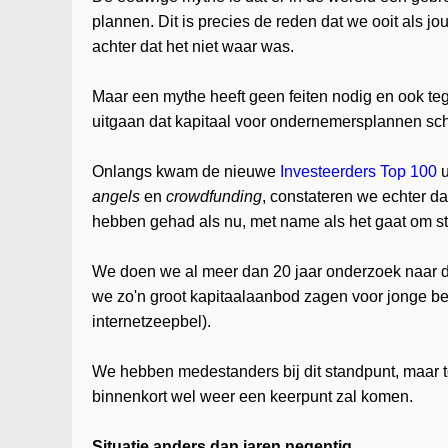
plannen. Dit is precies de reden dat we ooit als j
achter dat het niet waar was.
Maar een mythe heeft geen feiten nodig en ook te
uitgaan dat kapitaal voor ondernemersplannen sch
Onlangs kwam de nieuwe
Investeerders Top 100
u
angels
en
crowdfunding
, constateren we echter d
hebben gehad als nu, met name als het gaat om st
We doen we al meer dan 20 jaar onderzoek naar d
we zo'n groot kapitaalaanbod zagen voor jonge be
internetzeepbel).
We hebben medestanders bij dit standpunt, maar 
binnenkort wel weer een keerpunt zal komen.
Situatie anders dan jaren negentig