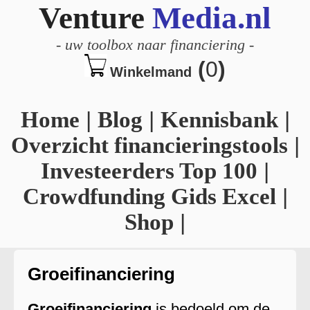
Venture
Media.nl
-
uw toolbox naar financiering
-
(
0
)
Winkelmand
Home
|
Blog
|
Kennisbank
|
Overzicht financieringstools
|
Investeerders Top 100
|
Crowdfunding Gids Excel
|
Shop
|
Groeifinanciering
Groeifinanciering
is bedoeld om de