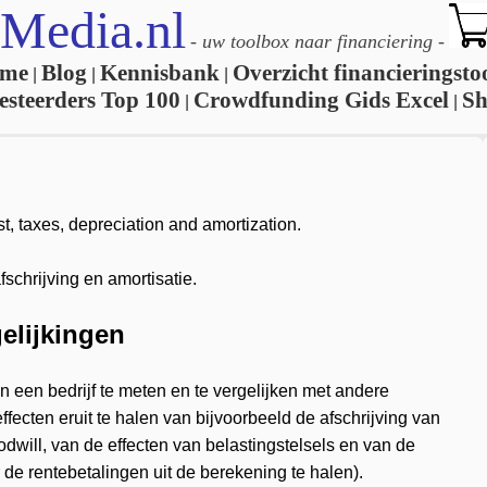
Media.nl
-
uw toolbox naar financiering
-
me
Blog
Kennisbank
Overzicht financieringsto
|
|
|
esteerders Top 100
Crowdfunding Gids Excel
S
|
|
t, taxes, depreciation and amortization.
fschrijving en amortisatie.
elijkingen
een bedrijf te meten en te vergelijken met andere
ffecten eruit te halen van bijvoorbeeld de afschrijving van
odwill, van de effecten van belastingstelsels en van de
 de rentebetalingen uit de berekening te halen).