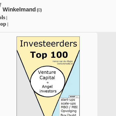
Winkelmand
(
0
)
ols
|
hop
|