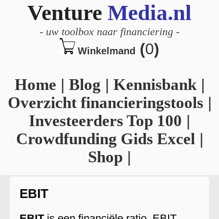
Venture
Media.nl
-
uw toolbox naar financiering
-
(
0
)
Winkelmand
Home
|
Blog
|
Kennisbank
|
Overzicht financieringstools
|
Investeerders Top 100
|
Crowdfunding Gids Excel
|
Shop
|
EBIT
EBIT
is een financiële ratio. EBIT