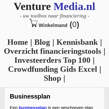
Venture
Media.nl
-
uw toolbox naar financiering
-
(
0
)
Winkelmand
Home
|
Blog
|
Kennisbank
|
Overzicht financieringstools
|
Investeerders Top 100
|
Crowdfunding Gids Excel
|
Shop
|
Businessplan
Een
businessplan
is een geschreven plan