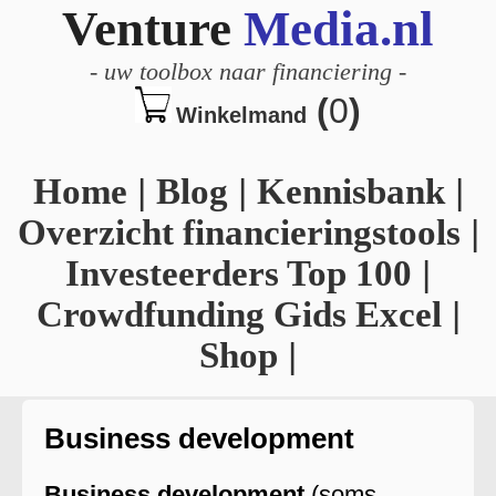
Venture
Media.nl
-
uw toolbox naar financiering
-
(
0
)
Winkelmand
Home
|
Blog
|
Kennisbank
|
Overzicht financieringstools
|
Investeerders Top 100
|
Crowdfunding Gids Excel
|
Shop
|
Business development
Business development
(soms