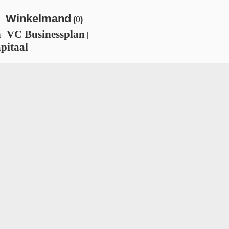
Winkelmand
(
0
)
n
VC Businessplan
|
|
pitaal
|