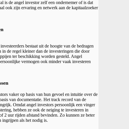
al is de angel investor zelf een ondernemer of is dat
taal ook zijn ervaring en netwerk aan de kapitaalzoeker
en
investeerders bestaat uit de hoogte van de bedragen
n in de regel kleiner dan de investeringen die door
happijen ter beschikking worden gesteld. Angel
persoonlijke vermogen ook minder vaak investeren
ssen
tors vaker op basis van hun gevoel en intuitie over de
asis van documentatie. Het track record van de
ngrijk. Omdat angel investors persoonlijk een vinger
tering, hebben ze ook de neiging te investeren in
 of 2 uur rijden afstand bevinden. Zo kunnen ze beter
ingrijpen als het nodig is.