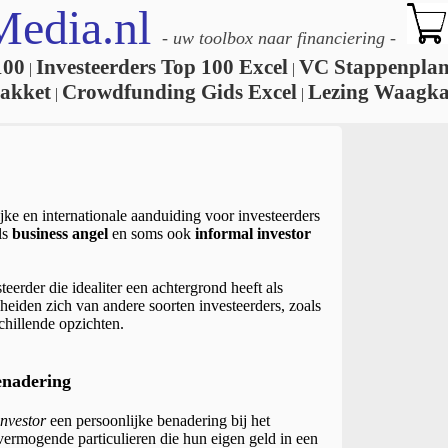
Media.nl
-
uw toolbox naar financiering
-
100
Investeerders Top 100 Excel
VC Stappenpla
|
|
akket
Crowdfunding Gids Excel
Lezing Waagka
|
|
jke en internationale aanduiding voor investeerders
ls
business angel
en soms ook
informal investor
teerder die idealiter een achtergrond heeft als
eiden zich van andere soorten investeerders, zoals
schillende opzichten.
enadering
investor
een persoonlijke benadering bij het
 vermogende particulieren die hun eigen geld in een