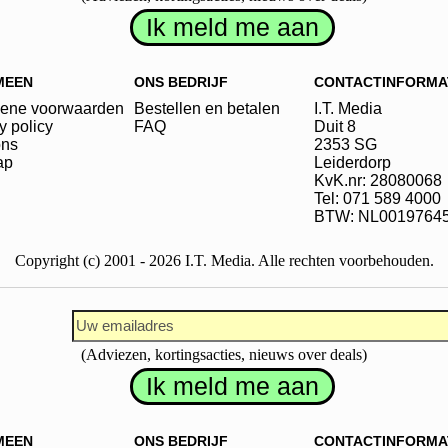
MEEN
ONS BEDRIJF
CONTACTINFORMA
ene voorwaarden
Bestellen en betalen
I.T. Media
y policy
FAQ
Duit
8
ons
2353 SG
ap
Leiderdorp
KvK.nr: 28080068
Tel: 071 589 4000
BTW: NL0019764
Copyright (c) 2001 - 2026 I.T. Media. Alle rechten voorbehouden.
(Adviezen, kortingsacties, nieuws over deals)
MEEN
ONS BEDRIJF
CONTACTINFORMA