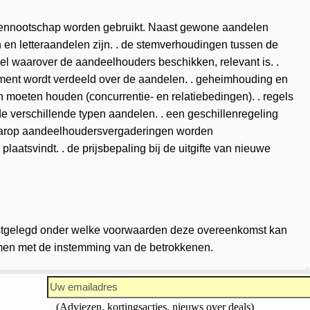
 vennootschap worden gebruikt. Naast gewone aandelen
n en letteraandelen zijn. . de stemverhoudingen tussen de
el waarover de aandeelhouders beschikken, relevant is. .
ent wordt verdeeld over de aandelen. . geheimhouding en
moeten houden (concurrentie- en relatiebedingen). . regels
e verschillende typen aandelen. . een geschillenregeling
aarop aandeelhoudersvergaderingen worden
plaatsvindt. . de prijsbepaling bij de uitgifte van nieuwe
stgelegd onder welke voorwaarden deze overeenkomst kan
en met de instemming van de betrokkenen.
(Adviezen, kortingsacties, nieuws over deals)