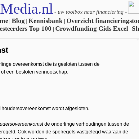
Media.nl
-
uw toolbox naar financiering
-
me
Blog
Kennisbank
Overzicht financieringsto
|
|
|
esteerders Top 100
Crowdfunding Gids Excel
S
|
|
st
linge overeenkomst die is gesloten tussen de
of een besloten vennootschap.
elhoudersovereenkomst wordt afgesloten.
udersovereenkomst
de onderlinge verhoudingen tussen de
regeld. Ook worden de spelregels vastgelegd waaraan de