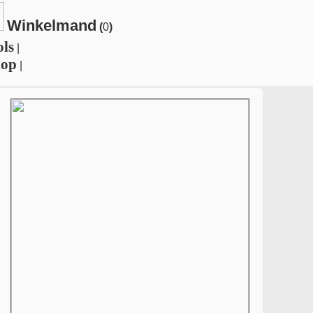
Winkelmand
(
0
)
ols
|
hop
|